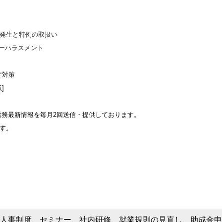
と特例の取扱い
ーハラス
メント
症対策
]
労務最新情報を毎月2回送信・提供しております。
す。
人事制度、セミナー、社内研修、就業規則の見直し、助成金申