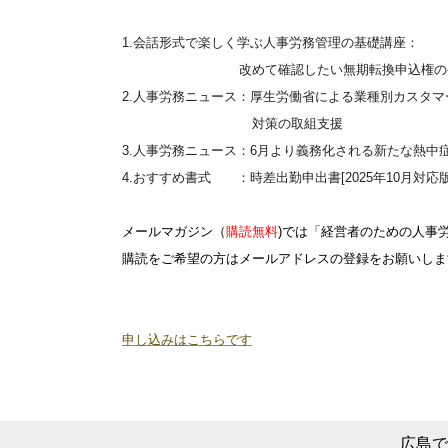
1.会話形式で楽しく学ぶ人事労務管理の基礎講座：
改めて確認したい無期転換申込権の発生
2.人事労務ニュース：厚生労働省による業種別カスタマ
対策の取組支援
3.人事労務ニュース：6月より義務化される新たな熱中
4.おすすめ書式 ：時差出勤申出書[2025年10月対応版
メールマガジン
（
購読無料
)では「経営者のための人事
購読をご希望の方はメールアドレスの登録をお願いしま
申し込みはこちらです
広島で