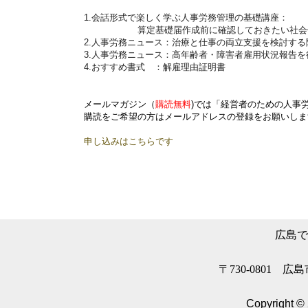
1.会話形式で楽しく学ぶ人事労務管理の基礎講座：
算定基礎届作成前に確認しておきたい社会保
2.人事労務ニュース：治療と仕事の両立支援を検討する
3.人事労務ニュース：高年齢者・障害者雇用状況報告を
4.おすすめ書式 ：解雇理由証明書
メールマガジン
（
購読無料
)では「経営者のための人事
購読をご希望の方はメールアドレスの登録をお願いしま
申し込みはこちらです
広島で
〒730-0801 広
Copyright © 