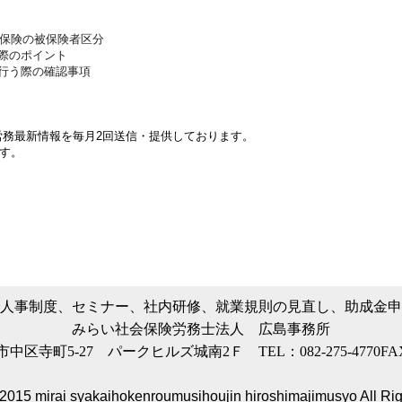
険の被保険者区分
際のポイ
ント
行う際の
確認事項
労務最新情報を毎月2回送信・提供しております。
す。
人事制度、セミナー、社内研修、就業規則の見直し、助成金申
みらい社会保険労務士法人 広島事務所
島市中区寺町5-27 パークヒルズ城南2Ｆ TEL：082-275-4770FAX：
2015 mirai syakaihokenroumusihoujin hiroshimajimusyo All Ri